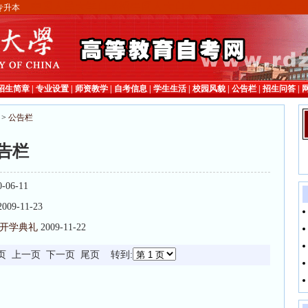
中国人民大学自考招生网人大自考 人大自考部 人大自考招
专升本
招生简章
|
专业设置
|
师资教学
|
自考信息
|
学生生活
|
校园风貌
|
公告栏
|
招生问答
|
>
公告栏
公告栏
0-06-11
2009-11-23
暨开学典礼
2009-11-22
 首页 上一页 下一页 尾页 转到: